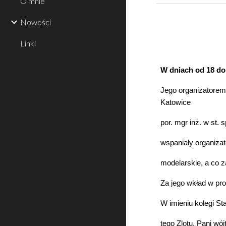
O mnie
Nowości
Linki
W dniach od 18 d
Jego organizatorem
Katowice
por. mgr inż. w st. 
wspaniały organiza
modelarskie, a co z
Za jego wkład w pro
W imieniu kolegi St
tego Zlotu, Pani wó