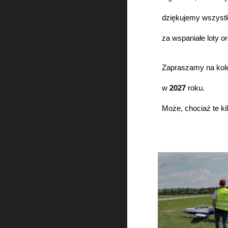
dziękujemy wszystk
za wspaniałe loty o
Zapraszamy na kol
w
202
7
roku.
Może, chociaż te k