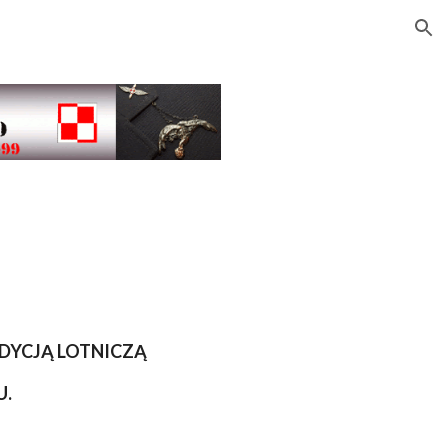
ion
DYCJĄ LOTNICZĄ
U
.