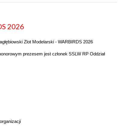
S 202
6
Zagłębiowski Zlot Modelarski - WARBIRDS 202
6
go honorowym prezesem jest członek SSLW RP Oddział
organizacji