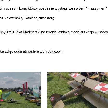
im uczestnikom, którzy gościnnie wystąpili ze swoimi ''maszynami''
raz koleżeńską i lotniczą atmosferę.
ejny już
XI
Zlot Modelarski na terenie lotniska modelarskiego w Bobr
ilka zdjęć odda atmosferę tych pokazów: