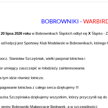
BOBROWNIKI -
WARBIRD
o 20
lipca
202
6
roku
w Bobrownikach Śląskich odbył się
X
Śląsko - 
 od
I
edycji jest Sportowy Klub Modelarski w Bobrownikach, które
spocz. Stanisław Szczęśniak, wielki pasjonat lotnictwa i
tor umiejący zaszczepić w młodzieży zainteresowania
a tym idzie również lotnicze.
pagowanie lotnictwa z całego serca dziękujemy !!!
aszka Szczęśniaka dziękujemy wszystkim, którzy przyczynili się do 
jt gminy Bobrowniki Małgorzacie Bednarek, a w szczególności: