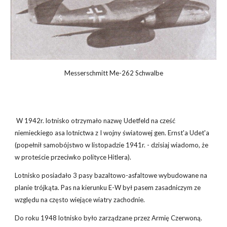
Messerschmitt Me-262 Schwalbe
W 1942r. lotnisko otrzymało nazwę Udetfeld na cześć
niemieckiego asa lotnictwa z I wojny światowej gen. Ernst'a Udet'a
(popełnił samobójstwo w listopadzie 1941r. - dzisiaj wiadomo, że
w proteście przeciwko polityce Hitlera).
Lotnisko posiadało 3 pasy bazaltowo-asfaltowe wybudowane na
planie trójkąta. Pas na kierunku E-W był pasem zasadniczym ze
względu na często wiejące wiatry zachodnie.
Do roku 1948 lotnisko było zarządzane przez Armię Czerwoną.