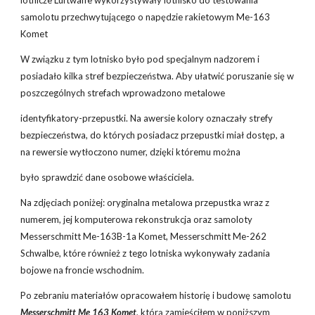
lotnicze Luftwaffe wykorzystywały lotnisko do testowania
samolotu przechwytującego o napędzie rakietowym Me-163
Komet
W związku z tym lotnisko było pod specjalnym nadzorem i
posiadało kilka stref bezpieczeństwa. Aby ułatwić poruszanie się w
poszczególnych strefach wprowadzono metalowe
identyfikatory-przepustki. Na awersie kolory oznaczały strefy
bezpieczeństwa, do których posiadacz przepustki miał dostęp, a
na rewersie wytłoczono numer, dzięki któremu można
było sprawdzić dane osobowe właściciela.
Na zdjęciach poniżej: oryginalna metalowa przepustka wraz z
numerem, jej komputerowa rekonstrukcja oraz samoloty
Messerschmitt Me-163B-1a Komet, Messerschmitt Me-262
Schwalbe, które również z tego lotniska wykonywały zadania
bojowe na froncie wschodnim.
Po zebraniu materiałów opracowałem historię i budowę samolotu
Messerschmitt Me 163 Komet
, którą zamieściłem w poniższym