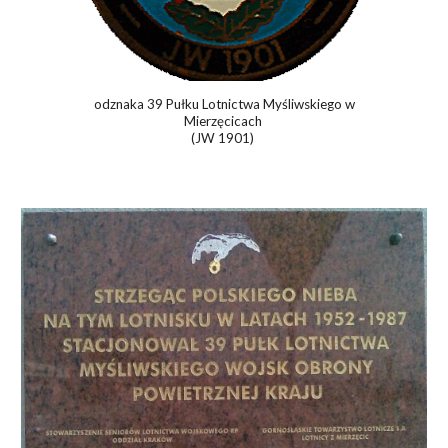
odznaka 39
P
ułku
L
otnictwa
M
yśliwskiego w
Mierzęcicach
(JW 1901)