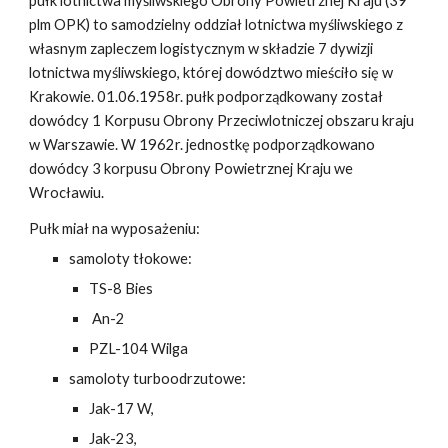
pułk lotnictwa myśliwskiego Obrony Powietrznej Kraju (39
plm OPK) to samodzielny oddział lotnictwa myśliwskiego z
własnym zapleczem logistycznym w składzie 7 dywizji
lotnictwa myśliwskiego, której dowództwo mieściło się w
Krakowie. 01.06.1958r. pułk podporządkowany został
dowódcy 1 Korpusu Obrony Przeciwlotniczej obszaru kraju
w Warszawie. W 1962r. jednostkę podporządkowano
dowódcy 3 korpusu Obrony Powietrznej Kraju we
Wrocławiu.
Pułk miał na wyposażeniu:
samoloty tłokowe:
TS-8 Bies
An-2
PZL-104 Wilga
samoloty turboodrzutowe:
Jak-17 W,
Jak-23,